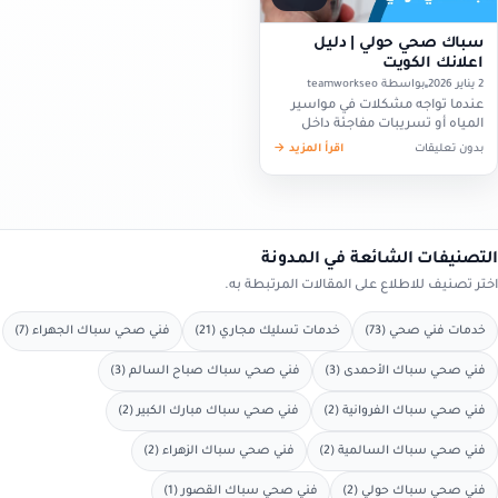
سباك صحي حولي | دليل
اعلانك الكويت
2 يناير 2026
بواسطة teamworkseo
عندما تواجه مشكلات في مواسير
المياه أو تسريبات مفاجئة داخل
منزلك في حولي، يصبح الحصول على
بدون تعليقات
اقرأ المزيد →
سباك صحي حولي خطوة أساسية
لاستعادة راحة الاستخدام وسريان
المياه…
التصنيفات الشائعة في المدونة
اختر تصنيف للاطلاع على المقالات المرتبطة به.
خدمات فني صحي (73)
خدمات تسليك مجاري (21)
فني صحي سباك الجهراء (7)
فني صحي سباك الأحمدى (3)
فني صحي سباك صباح السالم (3)
فني صحي سباك الفروانية (2)
فني صحي سباك مبارك الكبير (2)
فني صحي سباك السالمية (2)
فني صحي سباك الزهراء (2)
فني صحي سباك حولي (2)
فني صحي سباك القصور (1)