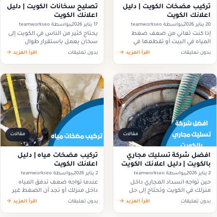
تركيب مضخات الكويت | دليل
تصليح سخانات الكويت | دليل
اعلانك الكويت
اعلانك الكويت
20 يناير 2026
بواسطة teamworkseo
17 يناير 2026
بواسطة teamworkseo
إذا كنت تعاني من ضعف ضغط
يحتاج كثير من الناس في الكويت إلى
المياه في البيت أو تقطعها في
سخان يعمل باستقرار طوال
أوقات الذروة، فغالبا أنت بحاجة إلى
الوقت، لأن أي خلل قد يسبب تعطل
بدون تعليقات
اقرأ المزيد →
بدون تعليقات
اقرأ المزيد →
حل عملي مثل تركيب مضخات
المياه الساخنة أو ضعفها، ولذلك
الكويت بطريقة صحيحة…
يكون الحل الأفضل…
مقالات
مقالات
افضل شركة تسليك مجاري
تركيب مضخات مياه | دليل
بالكويت | دليل اعلانك الكويت
اعلانك الكويت
2 يناير 2026
بواسطة teamworkseo
2 يناير 2026
بواسطة teamworkseo
حين تواجه انسداد المجاري داخل
عندما تواجه ضعف تدفق المياه
منزلك في الكويت وتحتاج إلى حل
داخل منزلك أو تجد أن الضغط غير
سريع وموثوق، يصبح اختيار افضل
كافٍ في الطوابق العليا، يصبح
بدون تعليقات
اقرأ المزيد →
بدون تعليقات
اقرأ المزيد →
شركة تسليك مجاري بالكويت
تركيب مضخات مياه الحل العملي
خطوة أساسية لضمان عودة المياه
الذي يوفر لك توزيع…