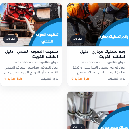
إلى…
مقالات
مقالات
رقم تسليك مجاري | دليل
تنظيف الصرف الصحي | دليل
اعلانك الكويت
اعلانك الكويت
2 يناير 2026
بواسطة teamworkseo
2 يناير 2026
بواسطة teamworkseo
حين تواجه انسداد المواسير أو تدفق
حين تتعرض مواسير الصرف الصحي
بطيئ للمياه داخل منزلك، يصبح
للانسداد أو الروائح المزعجة فإن حل
البحث عن رقم تسليك مجاري
المشكلة بسرعة يصبح أمر ضروري
بدون تعليقات
اقرأ المزيد →
بدون تعليقات
اقرأ المزيد →
السريع والموثوق أمرًا مهمًا
لضمان راحة المنزل وصحة البيئة،
لاستعادة الراحة داخل المكان،
ومن هنا يبرز دور تنظيف…
ولذلك يقدم…
مقالات