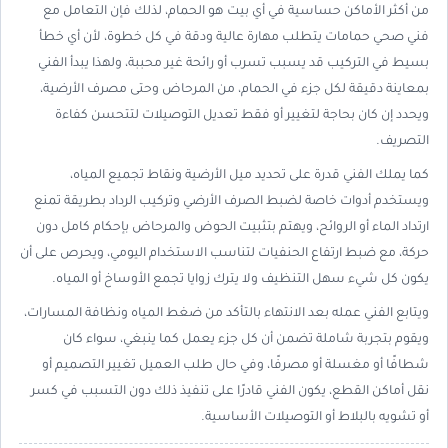
من أكثر الأماكن حساسية في أي بيت هو الحمام، لذلك فإن التعامل مع
فني صحي حمامات يتطلب مهارة عالية ودقة في كل خطوة، لأن أي خطأ
بسيط في التركيب قد يسبب تسرب أو رائحة غير محببة، ولهذا يبدأ الفني
بمعاينة دقيقة لكل جزء في الحمام، من المرحاض وحتى مصرف الأرضية،
ويحدد إن كان بحاجة لتغيير أو فقط تعديل التوصيلات لتتحسن كفاءة
التصريف.
كما يملك الفني قدرة على تحديد ميل الأرضية ونقاط تجميع المياه،
ويستخدم أدوات خاصة لضبط الصرف الأرضي وتركيب الرداد بطريقة تمنع
ارتداد الماء أو الروائح، ويهتم بتثبيت الحوض والمرحاض بإحكام كامل دون
حركة، مع ضبط ارتفاع الحنفيات لتناسب الاستخدام اليومي، ويحرص على أن
يكون كل شيء سهل التنظيف ولا يترك زوايا تجمع الأوساخ أو المياه.
ويتابع الفني عمله بعد الانتهاء بالتأكد من ضغط المياه ونظافة المسارات،
ويقوم بتجربة شاملة تضمن أن كل جزء يعمل كما ينبغي، سواء كان
شطافًا أو مغسلة أو مصرفًا، وفي حال طلب العميل تغيير التصميم أو
نقل أماكن القطع، يكون الفني قادرًا على تنفيذ ذلك دون التسبب في كسر
أو تشويه بالبلاط أو التوصيلات الأساسية.