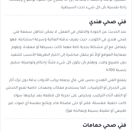
العميل الوقت والجهد، بالإضافة إلى أنه يشرح كل خطوة بوضوح ويمنحك
راحة نفسية بأن كل شيء تحت السيطرة.
فني صحي هندي
عند الحديث عن الجودة والاتقان في العمل، لا يمكن تجاهل سمعة فني
صحي هندي في الكويت، حيث يعرف بدقته العالية وسرعة استجابته، فهو
يتعامل مع أي مشكلة بجدية تامة مهما كانت بسيطة أو معقدة، ويقوم
بمعاينة الموقع أولاً ثم ينتقل مباشرة إلى اختيار الطريقة الأنسب للتنفيذ
دون تضييع وقت، ويهتم بأن يكون كل شيء مثبتًا بإحكام وتوصيله سليم
بنسبة 100%.
يتمتع الفني الهندي بحس فني عالٍ يجعله يركب الأدوات بدقة دون ترك آثار
على الجدران أو الأرضيات، كما يستخدم مفكات ومعدات خاصة تمنع الخدش
أو التلف أثناء التركيب، ويحرص على تجربة كل قطعة بعد تركيبها سواء
كانت حنفية، مغسلة، فلتر، أو حتى مضخة ماء، ويتابع بنفسه أي صوت غير
طبيعي أو تنقيط بسيط ويعالجه فورًا.
فني صحي حمامات