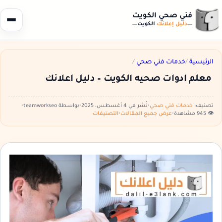
فني صحي الكويت
دليل إعلانك
الكويت
الرئيسية
/
خدمات فني صحي
/
معلم ادوات صحيه الكويت – دليل اعلانك
تصنيف:
خدمات فني صحي
•
نُشر في 4 أغسطس، 2025
•
بواسطة teamworkseo
•
👁️ 945 مشاهدة
•
عرض جميع المقالات
•
التصنيفات