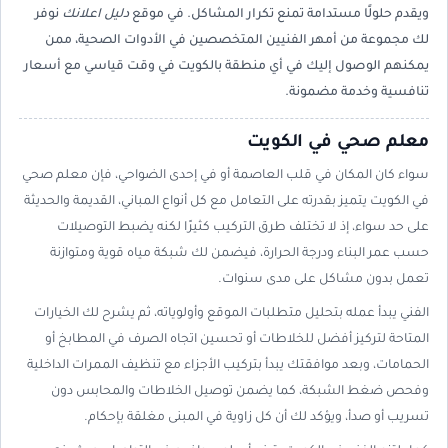
ويقدم حلولًا مستدامة تمنع تكرار المشاكل. في موقع
دليل اعلانك
نوفر
لك مجموعة من أمهر الفنيين المتخصصين في الأدوات الصحية، ممن
يمكنهم الوصول إليك في أي منطقة بالكويت في وقت قياسي مع أسعار
تنافسية وخدمة مضمونة.
معلم صحي في الكويت
سواء كان المكان في قلب العاصمة أو في إحدى الضواحي، فإن معلم صحي
في الكويت يتميز بقدرته على التعامل مع كل أنواع المباني، القديمة والحديثة
على حد سواء، إذ لا تختلف طرق التركيب كثيرًا لكنه يضبط التوصيلات
حسب عمر البناء ودرجة الحرارة، فيضمن لك شبكة مياه قوية ومتوازنة
تعمل بدون مشاكل على مدى سنوات.
الفني يبدأ عمله بتحليل متطلبات الموقع وأولوياته، ثم يشرح لك الخيارات
المتاحة لتركيز أفضل للخلاطات أو تحسين اتجاه الصرف في المطابخ أو
الحمامات، وبعد موافقتك يبدأ بتركيب الأجزاء مع تنظيف الممرات الداخلية
وفحص ضغط الشبكة، كما يضمن توصيل الخلاطات والمحابس دون
تسريب أو صدأ، ويؤكد لك أن كل زاوية في المبنى مغلقة بإحكام.