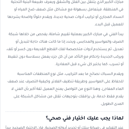
مبارك الكبير الذي يتنقل بين الفلل والشقق ويعرف طبيعة البنية التحتية
في المنطقة، فيتعامل بسهولة مع مشاكل مثل ضعف ضخ المياه أو
انسداد المجاري أو تركيب أدوات صحية جديدة، ويقدم حلولًا واضحة يشرحها
للعميل قبل البدء.
يبدأ الفني في مبارك الكبير بعملية تقييم شاملة، يفحص من خلالها شبكة
الصرف والمواسير والمحابس، ويحدد إذا ما كانت هناك حاجة لتبديل أو
تعديل، ثم يستخدم أدوات متخصصة لفك القطع القديمة دون كسر أو تلف،
ويركب الجديدة بإحكام مع التأكد من أن كل جزء يعمل بسلاسة دون تنقيط
أو تسرب، كما يختبر كل شيء قبل المغادرة.
ويقدم السباك نصائح ما بعد التركيب، مثل نوع المنظفات المناسبة
للحفاظ على المواسير، وطريقة تنظيف الفلاتر، وكيفية التصرف عند ضعف
الماء المفاجئ، وهذا النوع من التواصل يمنح العميل ثقة أكبر بأن الفني لا
يقدم فقط خدمة، بل يرافقك بتوجيهات تقلل من مشاكل الشبكة على
المدى الطويل.
لماذا يجب عليك اختيار فني صحي؟
عند التفكير في صيانة بيتك أو تجديد أدواته الصحية، فإن الاختيار الصحيح يبدأ