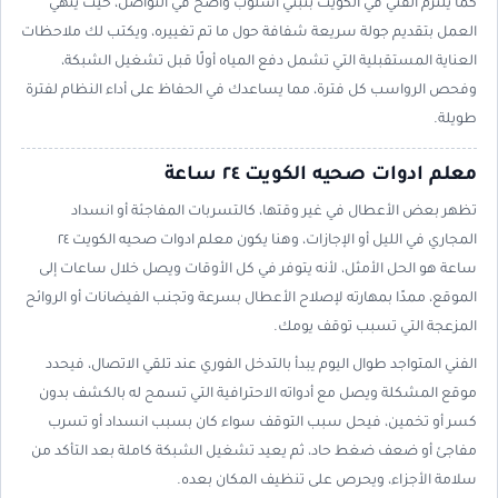
كما يلتزم الفني في الكويت بتبني أسلوب واضح في التواصل، حيث ينهي
العمل بتقديم جولة سريعة شفافة حول ما تم تغييره، ويكتب لك ملاحظات
العناية المستقبلية التي تشمل دفع المياه أولًا قبل تشغيل الشبكة،
وفحص الرواسب كل فترة، مما يساعدك في الحفاظ على أداء النظام لفترة
طويلة.
معلم ادوات صحيه الكويت ٢٤ ساعة
تظهر بعض الأعطال في غير وقتها، كالتسربات المفاجئة أو انسداد
المجاري في الليل أو الإجازات، وهنا يكون معلم ادوات صحيه الكويت ٢٤
ساعة هو الحل الأمثل، لأنه يتوفر في كل الأوقات ويصل خلال ساعات إلى
الموقع، ممدًا بمهارته لإصلاح الأعطال بسرعة وتجنب الفيضانات أو الروائح
المزعجة التي تسبب توقف يومك.
الفني المتواجد طوال اليوم يبدأ بالتدخل الفوري عند تلقي الاتصال، فيحدد
موقع المشكلة ويصل مع أدواته الاحترافية التي تسمح له بالكشف بدون
كسر أو تخمين، فيحل سبب التوقف سواء كان بسبب انسداد أو تسرب
مفاجئ أو ضعف ضغط حاد، ثم يعيد تشغيل الشبكة كاملة بعد التأكد من
سلامة الأجزاء، ويحرص على تنظيف المكان بعده.