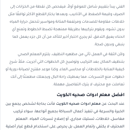
الفني يبدأ بتقييم شامل للموقع أولاً، فيفحص كل نقطة من الخزانات إلى
الصرف وقيمة الضغط في الأنابيب، وبعدها يختار القطع الأكثر توافقًا مثل
خلاطات مقاومة للصدمات ومرتفعة المتانة ومواسير تتحمل حرارة المياه
بدون تشوه، ويقوم بتركيبها بطريقة ممنهجة تضبط الخطوط وتمنع أي
انحناء يعيق التدفق، ثم يجري اختبار أخير للتأكد من أن كل جزء يعمل كما
ينبغي وبدون ضجة.
ولأن الثقة في العمل تأتي من مظهره النظيف، يلتزم المعلم الصحي
بتنظيف المكان بعد التركيب وتوضيح كل الخطوات التي أجريت، مثلاً شرح
كيفية العناية بالخلاطات أو محابس الماء، وكذا موعد مقترح لصيانة دورية أو
خطوات منع التسربات، مما يعطيك راحة البال ويجعلك مطمئنًا إلى أنك
تعاملت مع محترف لا يترك التفاصيل مهملة.
افضل معلم ادوات صحيه الكويت
عند البحث عن
معلم ادوات صحيه الكويت
فأنت بحاجة لشخص يجمع بين
الخبرة والسرعة في تنفيذ أعمال السباكة بجميع أنواعها، سواء تركيب
مغاسل، خلاطات، تسليك مجاري، أو إصلاح تسربات المياه. المعلم
المحترف لا يكتفي بإتمام العمل، بل يحرص على استخدام قطع غيار أصلية