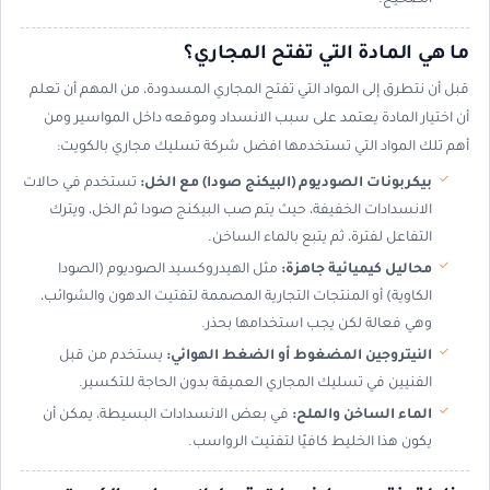
الصحيح.
ما هي المادة التي تفتح المجاري؟
قبل أن نتطرق إلى المواد التي تفتح المجاري المسدودة، من المهم أن تعلم
أن اختيار المادة يعتمد على سبب الانسداد وموقعه داخل المواسير ومن
أهم تلك المواد التي تستخدمها افضل شركة تسليك مجاري بالكويت:
بيكربونات الصوديوم (البيكنج صودا) مع الخل:
تستخدم في حالات
الانسدادات الخفيفة، حيث يتم صب البيكنج صودا ثم الخل، ويترك
التفاعل لفترة، ثم يتبع بالماء الساخن.
محاليل كيميائية جاهزة:
مثل الهيدروكسيد الصوديوم (الصودا
الكاوية) أو المنتجات التجارية المصممة لتفتيت الدهون والشوائب،
وهي فعالة لكن يجب استخدامها بحذر.
النيتروجين المضغوط أو الضغط الهوائي:
يستخدم من قبل
الفنيين في تسليك المجاري العميقة بدون الحاجة للتكسير.
الماء الساخن والملح:
في بعض الانسدادات البسيطة، يمكن أن
يكون هذا الخليط كافيًا لتفتيت الرواسب.