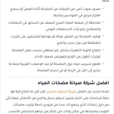
منها:
صدور صوت أعلى من المعتاد من المضخة أثناء العمل أو سماع
اهتزاز مزعج في المواسير بجانبها.
ملاحظة أن ضغط المياه أصبح أضعف من السابق في الحمامات
والمطابخ رغم ثبات الاستهلاك اليومي.
توقف المضخة عن العمل فجأة ثم عودتها للتشغيل على فترات
متقطعة من دون سبب واضح.
ارتفاع فاتورة الكهرباء بشكل غير منطقي بسبب عمل المضخة
لفترات أطول من اللازم لتعويض ضعف الأداء.
ظهور تسريب مياه حول المضخة أو عند الوصلات القريبة منها ما
يشير إلى خلل في الربط أو في جسم المضخة.
افضل شركة صيانة مضخات المياه
عندما تبحث عن افضل
شركة تسليك مجاري
فإن أول ما تحتاج إليه هو
جهة تساعدك على اختيار فنيين لديهم سجل واضح من الأعمال، وهنا يأتي
دور دليل إعلانك الذي يجمع لك عددا من مزودي خدمة تركيب مضخات
الكويت وصيانتها في مكان واحد، حتى تختار من بينهم الشخص الأنسب