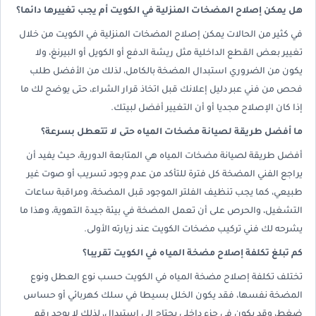
هل يمكن إصلاح المضخات المنزلية في الكويت أم يجب تغييرها دائما؟
في كثير من الحالات يمكن إصلاح المضخات المنزلية في الكويت من خلال
تغيير بعض القطع الداخلية مثل ريشة الدفع أو الكويل أو البيرنغ، ولا
يكون من الضروري استبدال المضخة بالكامل، لذلك من الأفضل طلب
فحص من فني عبر دليل إعلانك قبل اتخاذ قرار الشراء، حتى يوضح لك ما
إذا كان الإصلاح مجديا أو أن التغيير أفضل لبيتك.
ما أفضل طريقة لصيانة مضخات المياه حتى لا تتعطل بسرعة؟
أفضل طريقة لصيانة مضخات المياه هي المتابعة الدورية، حيث يفيد أن
يراجع الفني المضخة كل فترة للتأكد من عدم وجود تسريب أو صوت غير
طبيعي، كما يجب تنظيف الفلتر الموجود قبل المضخة، ومراقبة ساعات
التشغيل، والحرص على أن تعمل المضخة في بيئة جيدة التهوية، وهذا ما
يشرحه لك فني تركيب مضخات الكويت عند زيارته الأولى.
كم تبلغ تكلفة إصلاح مضخة المياه في الكويت تقريبا؟
تختلف تكلفة إصلاح مضخة المياه في الكويت حسب نوع العطل ونوع
المضخة نفسها، فقد يكون الخلل بسيطا في سلك كهربائي أو حساس
ضغط، وقد يكون في جزء داخلي يحتاج إلى استبدال، لذلك لا يوجد رقم