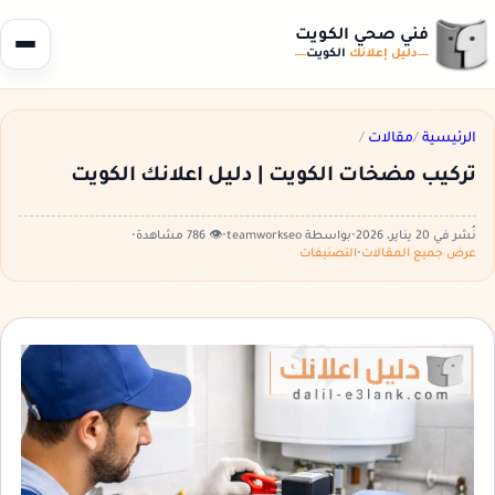
فني صحي الكويت
دليل إعلانك
الكويت
الرئيسية
/
مقالات
/
تركيب مضخات الكويت | دليل اعلانك الكويت
نُشر في 20 يناير، 2026
•
بواسطة teamworkseo
•
👁️ 786 مشاهدة
•
عرض جميع المقالات
•
التصنيفات