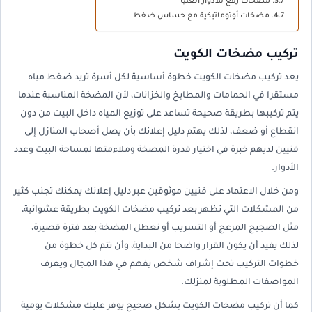
مضخات رفع للأدوار العليا
مضخات أوتوماتيكية مع حساس ضغط
تركيب مضخات الكويت
يعد تركيب مضخات الكويت خطوة أساسية لكل أسرة تريد ضغط مياه
مستقرا في الحمامات والمطابخ والخزانات، لأن المضخة المناسبة عندما
يتم تركيبها بطريقة صحيحة تساعد على توزيع المياه داخل البيت من دون
انقطاع أو ضعف، لذلك يهتم دليل إعلانك بأن يصل أصحاب المنازل إلى
فنيين لديهم خبرة في اختيار قدرة المضخة وملاءمتها لمساحة البيت وعدد
الأدوار.
ومن خلال الاعتماد على فنيين موثوقين عبر دليل إعلانك يمكنك تجنب كثير
من المشكلات التي تظهر بعد تركيب مضخات الكويت بطريقة عشوائية،
مثل الضجيج المزعج أو التسريب أو تعطل المضخة بعد فترة قصيرة،
لذلك يفيد أن يكون القرار واضحا من البداية، وأن تتم كل خطوة من
خطوات التركيب تحت إشراف شخص يفهم في هذا المجال ويعرف
المواصفات المطلوبة لمنزلك.
كما أن تركيب مضخات الكويت بشكل صحيح يوفر عليك مشكلات يومية